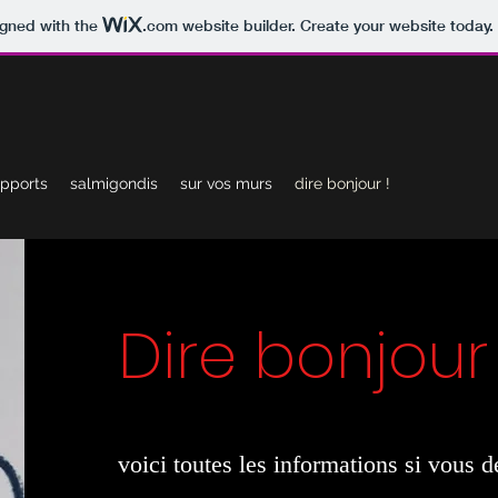
igned with the
.com
website builder. Create your website today.
upports
salmigondis
sur vos murs
dire bonjour !
Dire bonjour
voici toutes les informations si vous 