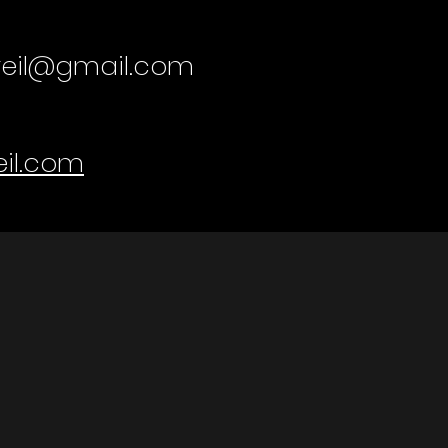
reil@gmail.com
il.com